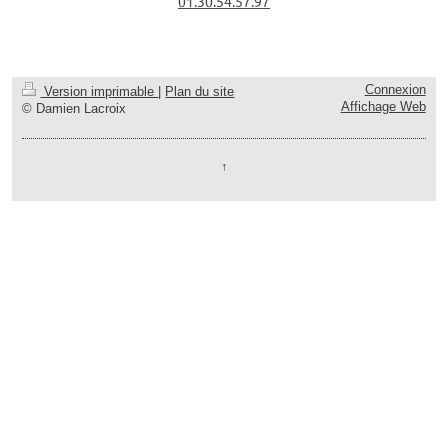
01.30.54.57.97
Connexion
Version imprimable
|
Plan du site
Affichage Web
© Damien Lacroix
↑